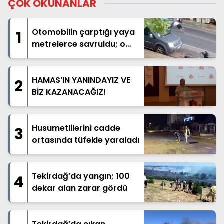
ÇOK OKUNANLAR
Otomobilin çarptığı yaya
1
metrelerce savruldu; o
anlar kamerada
HAMAS’IN YANINDAYIZ VE
2
BİZ KAZANACAĞIZ!
Husumetlilerini cadde
3
ortasında tüfekle yaraladı
Tekirdağ’da yangın; 100
4
dekar alan zarar gördü