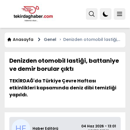
Anasayfa
Genel
Denizden otomobil lastiği,
battaniye ve demir borular
çıktı
Denizden otomobil lastiği, battaniye
ve demir borular çıktı
TEKİRDAĞ'da Türkiye Çevre Haftası
etkinlikleri kapsamında deniz dibi temizliği
yapıldı.
04 Haz 2026 - 13:01
Haber Editörü