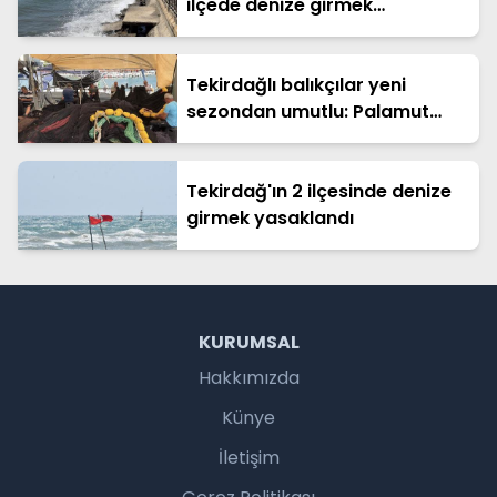
ilçede denize girmek
yasaklandı
Tekirdağlı balıkçılar yeni
sezondan umutlu: Palamut
müjdesi aldık
Tekirdağ'ın 2 ilçesinde denize
girmek yasaklandı
KURUMSAL
Hakkımızda
Künye
İletişim