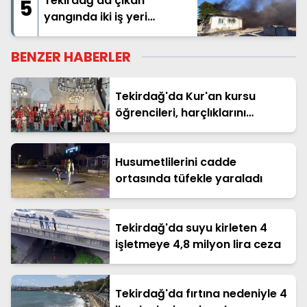
Tekirdağ’da çıkan
5
yangında iki iş yeri
kullanılamaz hale geldi
BENZER HABERLER
Tekirdağ'da Kur'an kursu
öğrencileri, harçlıklarını
Filistin'e bağışladı
Husumetlilerini cadde
ortasında tüfekle yaraladı
Tekirdağ'da suyu kirleten 4
işletmeye 4,8 milyon lira ceza
Tekirdağ'da fırtına nedeniyle 4