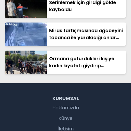
Serinlemek için girdiği gölde
kayboldu
Miras tartışmasında ağabeyini
tabanca ile yaraladığı anlar
kamerada
Ormana götürdükleri kişiye
kadın kıyafeti giydirip
videosunu çeken 6 şüpheli
gözaltına alındı
KURUMSAL
Hakkımızda
Künye
İletişim