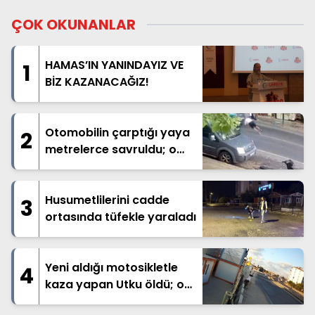
ÇOK OKUNANLAR
HAMAS’IN YANINDAYIZ VE
1
BİZ KAZANACAĞIZ!
Otomobilin çarptığı yaya
2
metrelerce savruldu; o
anlar kamerada
Husumetlilerini cadde
3
ortasında tüfekle yaraladı
Yeni aldığı motosikletle
4
kaza yapan Utku öldü; o
anlar kamerada