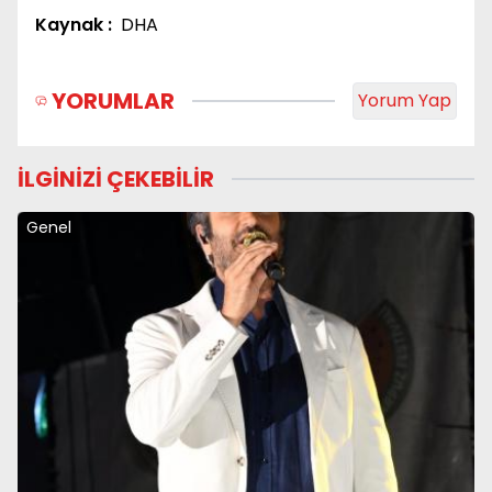
Kaynak :
DHA
YORUMLAR
Yorum Yap
İLGİNİZİ ÇEKEBİLİR
Genel