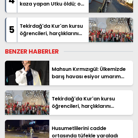
4
kaza yapan Utku öldü; o
anlar kamerada
Tekirdağ'da Kur'an kursu
5
öğrencileri, harçlıklarını
Filistin'e bağışladı
BENZER HABERLER
Mahsun Kırmızıgül: Ülkemizde
barış havası esiyor umarım
kalıcı olur, umarım yapıcı olur
Tekirdağ'da Kur'an kursu
öğrencileri, harçlıklarını
Filistin'e bağışladı
Husumetlilerini cadde
ortasında tüfekle yaraladı