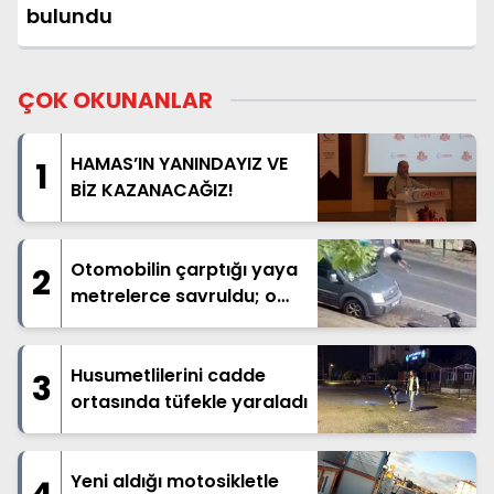
bulundu
ÇOK OKUNANLAR
HAMAS’IN YANINDAYIZ VE
1
BİZ KAZANACAĞIZ!
Otomobilin çarptığı yaya
2
metrelerce savruldu; o
anlar kamerada
Husumetlilerini cadde
3
ortasında tüfekle yaraladı
Yeni aldığı motosikletle