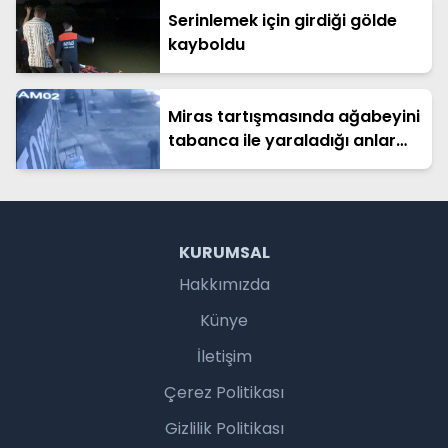
Serinlemek için girdiği gölde
kayboldu
Miras tartışmasında ağabeyini
tabanca ile yaraladığı anlar
kamerada
KURUMSAL
Hakkımızda
Künye
İletişim
Çerez Politikası
Gizlilik Politikası