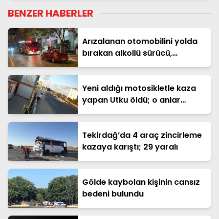
BENZER HABERLER
Arızalanan otomobilini yolda
bırakan alkollü sürücü,
kaldırımda uyudu
Yeni aldığı motosikletle kaza
yapan Utku öldü; o anlar
kamerada
Tekirdağ’da 4 araç zincirleme
kazaya karıştı; 29 yaralı
Gölde kaybolan kişinin cansız
bedeni bulundu