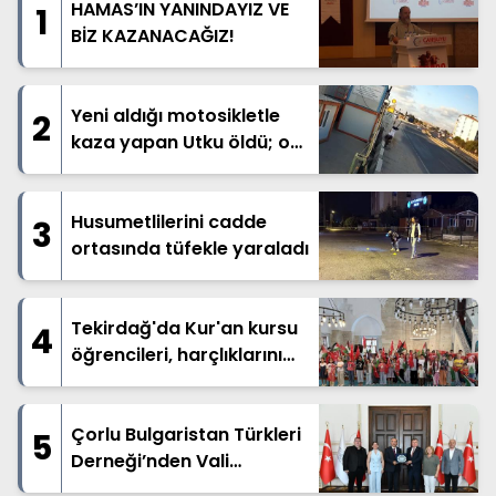
HAMAS’IN YANINDAYIZ VE
1
BİZ KAZANACAĞIZ!
Yeni aldığı motosikletle
2
kaza yapan Utku öldü; o
anlar kamerada
Husumetlilerini cadde
3
ortasında tüfekle yaraladı
Tekirdağ'da Kur'an kursu
4
öğrencileri, harçlıklarını
Filistin'e bağışladı
Çorlu Bulgaristan Türkleri
5
Derneği’nden Vali
Soytürk’e Ziyaret